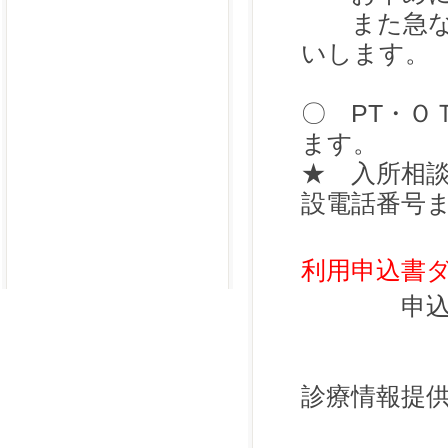
また急な空
いします。
〇 PT・
ます。
★ 入所相
設電話番号
利用申込書
申込書
診療情報提