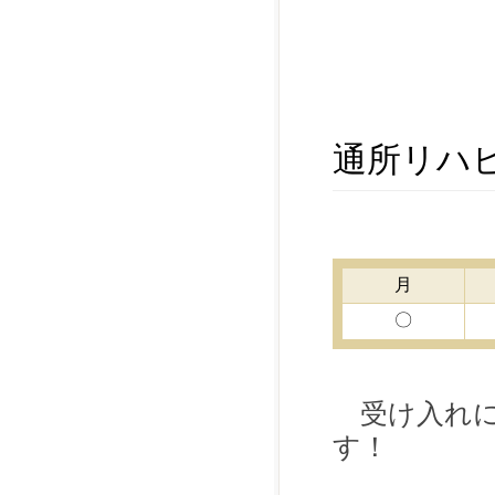
P
W
通所リハ
月
〇
受け入れに
す！