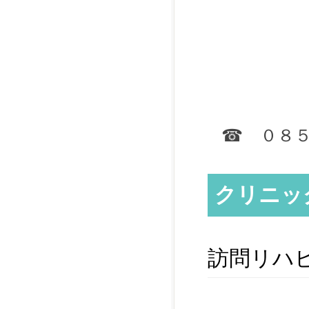
☎ ０８
クリニッ
訪問リハ