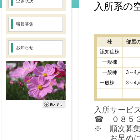
空き状況
入所系の
職員募集
棟
部屋
お知らせ
認知症棟
個
一般棟
個
一般棟
3～4
一般棟
3～4
入所サービ
☎ ０８５
※ 順次募
お早めに